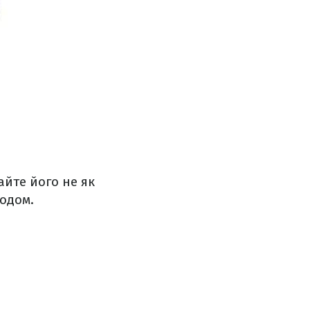
айте його не як
годом.