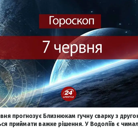
рвня прогнозує Близнюкам гучну сварку з друг
ся приймати важке рішення. У Водоліїв є чима