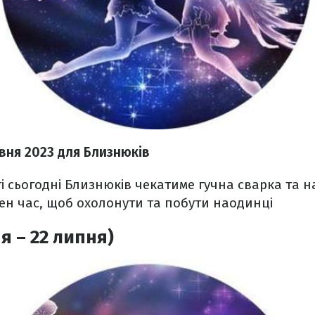
вня 2023
для Близнюків
і сьогодні Близнюків чекатиме гучна сварка та н
ен час, щоб охолонути та побути наодинці
я – 22 липня)