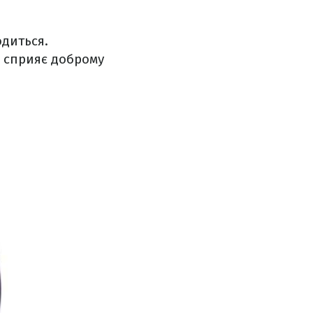
одиться.
н сприяє доброму