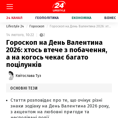
24 КАНАЛ
ГЕОПОЛІТИКА
ЕКОНОМІКА
БІЗНЕС
Lifestyle 24
Гороскоп
Гороскоп на День Валентина 2026: хтось втече з побачення, а на когось чекає багато поцілунків
14 лютого,
10:22
2
Гороскоп на День Валентина
2026: хтось втече з побачення,
а на когось чекає багато
поцілунків
Квітослава Туз
ОСНОВНІ ТЕЗИ
Стаття розповідає про те, що очікує різні
знаки зодіаку на День Валентина 2026 року,
з акцентом на любовні пригоди та
несподівані події.