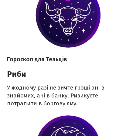
Гороскоп для Тельців
Риби
У жодному разі не зичте гроші ані в
знайомих, ані в банку. Ризикуєте
потрапити в боргову яму.