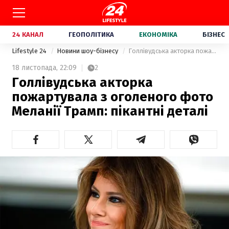
24 КАНАЛ
ГЕОПОЛІТИКА
ЕКОНОМІКА
БІЗНЕС
Lifestyle 24
Новини шоу-бізнесу
Голлівудська акторка пожартувала з оголеного фото Меланії Трамп: пікантні деталі
18 листопада,
22:09
2
Голлівудська акторка
пожартувала з оголеного фото
Меланії Трамп: пікантні деталі