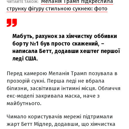
Меланія Трамп підкреслила
ЧИТАЙТЕ ТАКОЖ:
струнку фігуру стильною сукнею: фото
Мабуть, рахунок за хімчистку оббивки
борту №1 був просто скажений, –
написала Бетт, додавши хештег першої
леді США.
Перед камерою Меланія Трамп позувала в
прозорій сукні. Перша леді не вбрала
білизни, засвітивши інтимні місця. Обличчя
екс-моделі закривала маска, наче з
майбутнього.
Чимало користувачів мережі підтримали
жарт Бетт Мідлер, додавши, що хімчистка