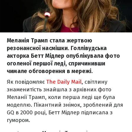
Меланія Трамп стала жертвою
резонансної насмішки. Голлівудська
акторка Бетт Мідлер опублікувала фото
оголеної першої леді, спричинивши
чимале обговорення в мережі.
Як повідомляє
The Daily Mail
, світлину
знаменитість знайшла з архівних фото
Меланії Трамп, коли перша леді ще була
моделлю. Пікантний знімок, зроблений для
GQ в 2000 році, Бетт Мідлер підписала з
гумором.