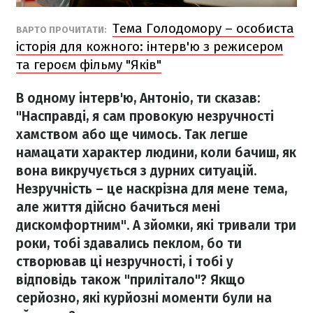
Тема Голодомору – особиста
ВАРТО ПРОЧИТАТИ:
історія для кожного: інтерв'ю з режисером
та героєм фільму "Яків"
В одному інтерв'ю, Антоніо, ти сказав:
"Насправді, я сам провокую незручності
хамством або ще чимось. Так легше
намацати характер людини, коли бачиш, як
вона викручується з дурних ситуацій.
Незручність – це наскрізна для мене тема,
але життя дійсно бачиться мені
дискомфортним". А зйомки, які тривали три
роки, тобі здавались пеклом, бо ти
створював ці незручності, і тобі у
відповідь також "прилітало"? Якщо
серйозно, які курйозні моменти були на