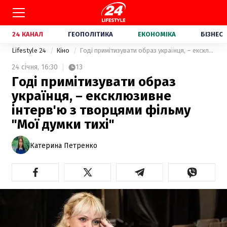
24 КАНАЛ
ГЕОПОЛІТИКА
ЕКОНОМІКА
БІЗНЕС
Lifestyle 24
Кіно
Годі примітизувати образ українця, – ексклюзивне інтерв'ю з творцями фільму "Мої думки тихі"
24 січня,
16:30
13
Годі примітизувати образ
українця, – ексклюзивне
інтерв'ю з творцями фільму
"Мої думки тихі"
Катерина Петренко