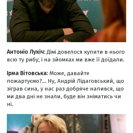
Антоніо Лукіч:
Дімі довелося купити в нього
всю ту рибу, і на зйомках ми вже її доїдали.
Ірма Вітовська:
Може, давайте
пожартуємо?... Ну, Андрій Лідаговський, що
зіграв сина, у нас раз добряче напився, що
ми два дні не знали, буде він зніматись чи
ні.