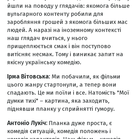
йшли на поводу у глядачів: якомога більше
вульгарного контенту робили для
заробляння грошей з якомога більших мас
людей. А наразі на іноземному контексті
наш глядач вчиться, у нього
прищеплюється смак і він поступово
витісняє несмак. Тому і виникає запит на
якісну українську комедію.
Ірма Вітовська:
Ми побачили, як фільми
цього жанру стартонули, а тепер вони
спадають. Це ми поїли і все. Натомість "Мої
думки тихі" – картина, яка заходить,
піднявши планку у сприйнятті гумору.
Антоніо Лукіч:
Планка дуже проста, є
комедія ситуацій, комедія положень і