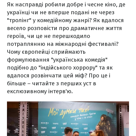
Як насправді робили добре і чесне кіно, де
українці чи не вперше подані не через
"тролінг" у комедійному жанрі? Як вдалося
весело розповісти про драматичне життя
героїв, чи це не перешкодило
потраплянню на міжнародні фестивалі?
Чому європейці сприймають
формулювання "українська комедія"
подібно до "індійського хоррору" та як
вдалося розвінчати цей міф? Про це і
більше – читайте з перших уст в
екслюзивному інтерв'ю.