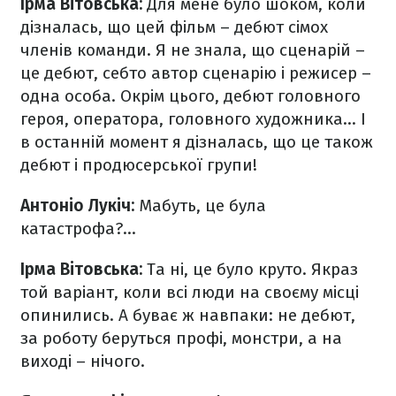
Ірма Вітовська:
Для мене було шоком, коли
дізналась, що цей фільм – дебют сімох
членів команди. Я не знала, що сценарій –
це дебют, себто автор сценарію і режисер –
одна особа. Окрім цього, дебют головного
героя, оператора, головного художника... І
в останній момент я дізналась, що це також
дебют і продюсерської групи!
Антоніо Лукіч:
Мабуть, це була
катастрофа?...
Ірма Вітовська:
Та ні, це було круто. Якраз
той варіант, коли всі люди на своєму місці
опинились. А буває ж навпаки: не дебют,
за роботу беруться профі, монстри, а на
виході – нічого.