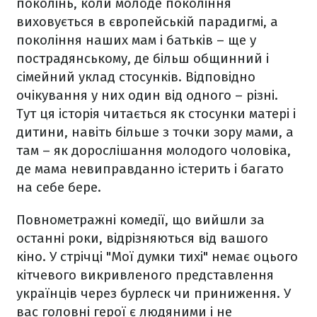
поколінь, коли молоде покоління
виховується в європейській парадигмі, а
покоління наших мам і батьків – ще у
пострадянському, де більш общинний і
сімейний уклад стосунків. Відповідно
очікування у них один від одного – різні.
Тут ця історія читається як стосунки матері і
дитини, навіть більше з точки зору мами, а
там – як дорослішання молодого чоловіка,
де мама невиправданно істерить і багато
на себе бере.
Повнометражні комедії, що вийшли за
останні роки, відрізняються від вашого
кіно. У стрічці "Мої думки тихі" немає оцього
кітчевого викривленого представлення
українців через бурлеск чи приниження. У
вас головні герої є людяними і не