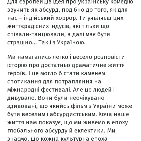
Для європейців ідея про українську комедію
звучить як абсурд, подібно до того, як для
нас – індійський хоррор. Ти уявляєш цих
життєрадісних індусів, які тільки що
співали-танцювали, а далі має бути
страшно... Так і з Україною.
Ми намагались легко і весело розповісти
історію про достатньо драматичне життя
героїв. І це могло б стати каменем
спотикання для потрапляння на
міжнародні фестивалі. Але це людей і
дивувало. Вони були неочікувано
здивовані, що якийсь фільм з України може
бути веселим і абсурдистським. Хоча наше
життя нам показує, що ми живемо в епоху
глобального абсурду й еклектики. Ми
знаємо, що кожна культурна епоха