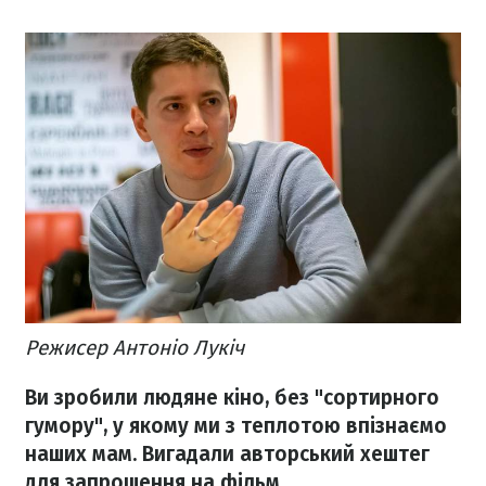
Режисер Антоніо Лукіч
Ви зробили людяне кіно, без "сортирного
гумору", у якому ми з теплотою впізнаємо
наших мам. Вигадали авторський хештег
для запрошення на фільм