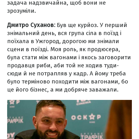
задача надзвичайна, щоб вони не
зрозуміли.
Дмитро Суханов:
Був ще курйоз. У перший
знімальний день, вся група сіла в поїзд і
поїхала в Ужгород, дорогою ми знімали
сцени в поїзді. Моя роль, як продюсера,
була стати між вагонами і якось заговорити
продавця риби, аби той не ходив туди-
сюди й не потрапляв у кадр. А йому треба
було терміново походити між вагонами, бо
це його бізнес, а ми добряче заважали.