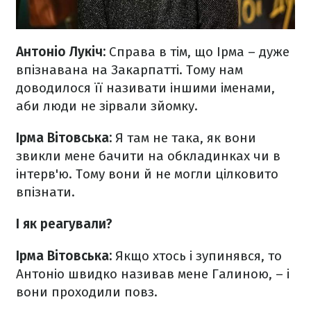
Антоніо Лукіч:
Справа в тім, що Ірма – дуже
впізнавана на Закарпатті. Тому нам
доводилося її називати іншими іменами,
аби люди не зірвали зйомку.
Ірма Вітовська:
Я там не така, як вони
звикли мене бачити на обкладинках чи в
інтерв'ю. Тому вони й не могли цілковито
впізнати.
І як реагували?
Ірма Вітовська:
Якщо хтось і зупинявся, то
Антоніо швидко називав мене Галиною, – і
вони проходили повз.