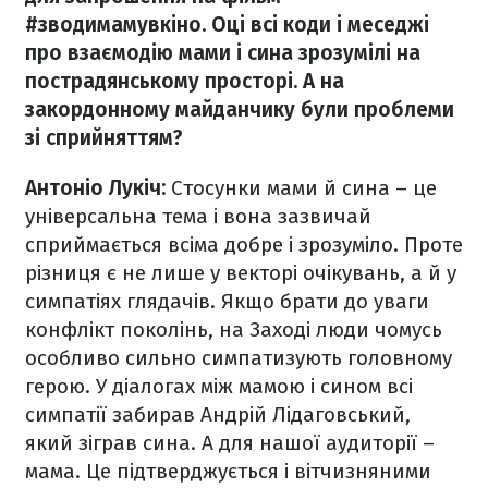
#зводимамувкіно. Оці всі коди і меседжі
про взаємодію мами і сина зрозумілі на
пострадянському просторі. А на
закордонному майданчику були проблеми
зі сприйняттям?
Антоніо Лукіч:
Стосунки мами й сина – це
універсальна тема і вона зазвичай
сприймається всіма добре і зрозуміло. Проте
різниця є не лише у векторі очікувань, а й у
симпатіях глядачів. Якщо брати до уваги
конфлікт поколінь, на Заході люди чомусь
особливо сильно симпатизують головному
герою. У діалогах між мамою і сином всі
симпатії забирав Андрій Лідаговський,
який зіграв сина. А для нашої аудиторії –
мама. Це підтверджується і вітчизняними