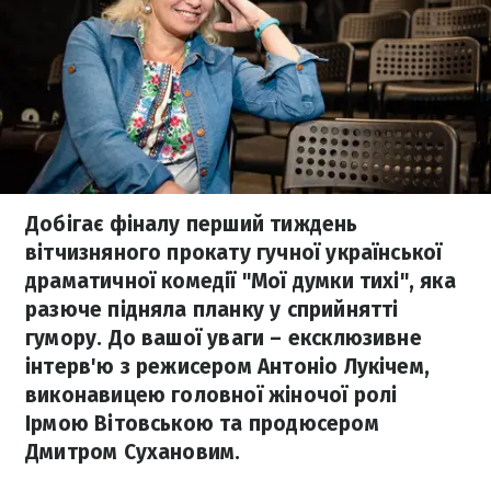
Добігає фіналу перший тиждень
вітчизняного прокату гучної української
драматичної комедії "Мої думки тихі", яка
разюче підняла планку у сприйнятті
гумору. До вашої уваги – ексклюзивне
інтерв'ю з режисером Антоніо Лукічем,
виконавицею головної жіночої ролі
Ірмою Вітовською та продюсером
Дмитром Сухановим.