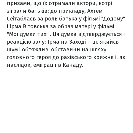
призами, що їх отримали актори, котрі
зіграли батьків: до прикладу, Ахтем
Сеітаблаєв за роль батька у фільмі "Додому"
і Ірма Вітовська за образ матері у фільмі
"Мої думки тихі". Ця думка відтверджується і
реакцією залу: Ірма на Заході – це якийсь
шум і обтяжливі обставини на шляху
головного героя до рахівського крижня і, як
наслідок, еміграції в Канаду.