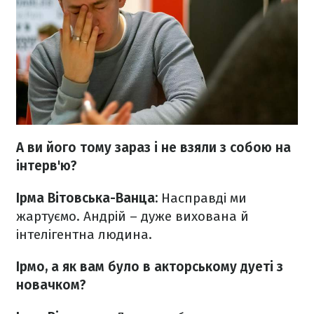
А ви його тому зараз і не взяли з собою на
інтерв'ю?
Ірма Вітовська-Ванца:
Насправді ми
жартуємо. Андрій – дуже вихована й
інтелігентна людина.
Ірмо, а як вам було в акторському дуеті з
новачком?