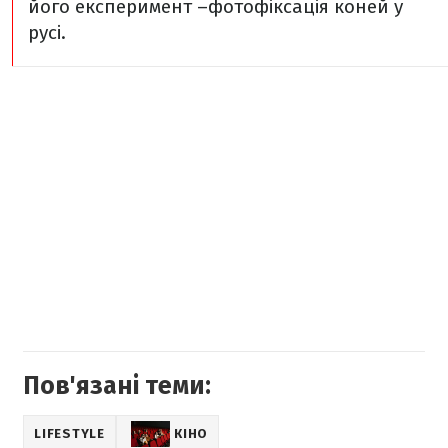
його експеримент –фотофіксація коней у ​​
русі.
Пов'язані теми:
LIFESTYLE
КІНО