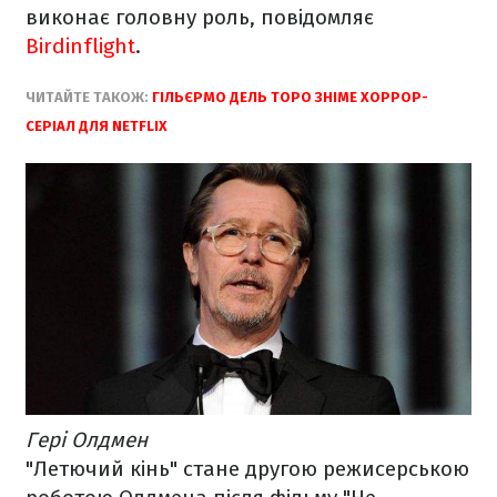
виконає головну роль, повідомляє
Birdinflight
.
ЧИТАЙТЕ ТАКОЖ:
ГІЛЬЄРМО ДЕЛЬ ТОРО ЗНІМЕ ХОРРОР-
СЕРІАЛ ДЛЯ NETFLIX
Гері Олдмен
"Летючий кінь" стане другою режисерською