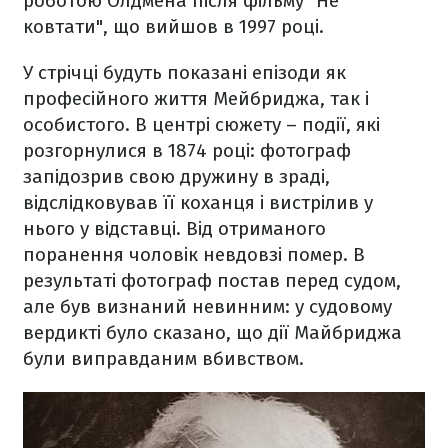
роботою Олдмена після фільму "Не
ковтати", що вийшов в 1997 році.
У стрічці будуть показані епізоди як
професійного життя Мейбриджа, так і
особистого. В центрі сюжету – події, які
розгорнулися в 1874 році: фотограф
запідозрив свою дружину в зраді,
відслідковував її коханця і вистрілив у
нього у відставці. Від отриманого
поранення чоловік невдовзі помер. В
результаті фотограф постав перед судом,
але був визнаний невинним: у судовому
вердикті було сказано, що дії Майбриджа
були виправданим вбивством.