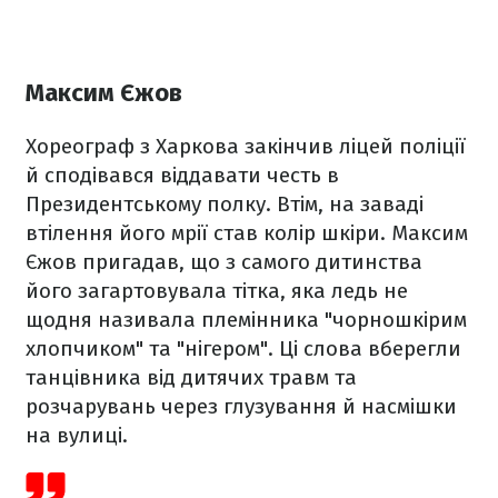
Максим Єжов
Хореограф з Харкова закінчив ліцей поліції
й сподівався віддавати честь в
Президентському полку. Втім, на заваді
втілення його мрії став колір шкіри. Максим
Єжов пригадав, що з самого дитинства
його загартовувала тітка, яка ледь не
щодня називала племінника "чорношкірим
хлопчиком" та "нігером". Ці слова вберегли
танцівника від дитячих травм та
розчарувань через глузування й насмішки
на вулиці.