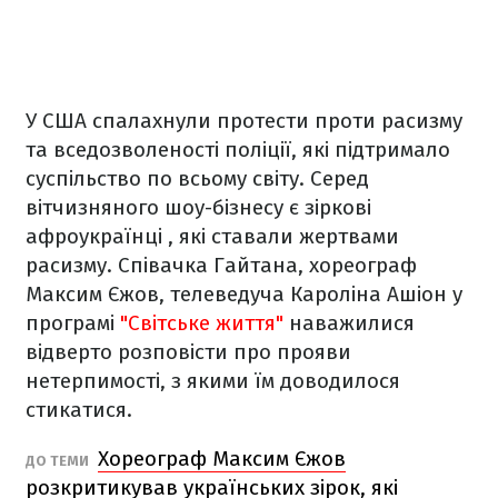
У США спалахнули протести проти расизму
та вседозволеності поліції, які підтримало
суспільство по всьому світу. Серед
вітчизняного шоу-бізнесу є зіркові
афроукраїнці , які ставали жертвами
расизму. Співачка Гайтана, хореограф
Максим Єжов, телеведуча Кароліна Ашіон у
програмі
"Світське життя"
наважилися
відверто розповісти про прояви
нетерпимості, з якими їм доводилося
стикатися.
Хореограф Максим Єжов
ДО ТЕМИ
розкритикував українських зірок, які