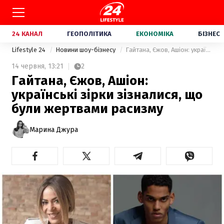
24 КАНАЛ
ГЕОПОЛІТИКА
ЕКОНОМІКА
БІЗНЕС
Lifestyle 24
Новини шоу-бізнесу
Гайтана, Єжов, Ашіон: українські зірки зізналися, що були жертвами расизму
14 червня,
13:21
2
Гайтана, Єжов, Ашіон:
українські зірки зізналися, що
були жертвами расизму
Марина Джура