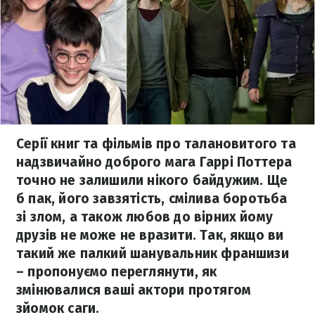
Серії книг та фільмів про талановитого та
надзвичайно доброго мага Гаррі Поттера
точно не залишили нікого байдужим. Ще
б пак, його завзятість, смілива боротьба
зі злом, а також любов до вірних йому
друзів не може не вразити. Так, якщо ви
такий же палкий шанувальник франшизи
– пропонуємо переглянути, як
змінювалися ваші актори протягом
зйомок саги.