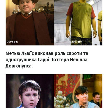
Метью Льюїс виконав роль сироти та
одногрупника Гаррі Поттера Невілла
Довгопупса.