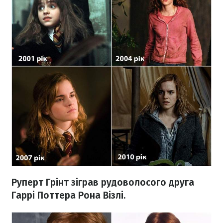
Руперт Грінт зіграв рудоволосого друга
Гаррі Поттера Рона Візлі.