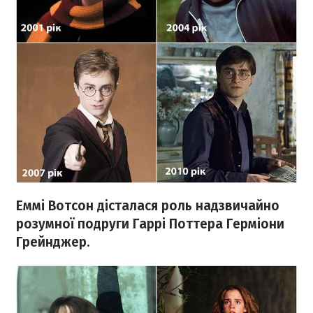
Еммі Вотсон дісталася роль надзвичайно
розумної подруги Гаррі Поттера Герміони
Грейнджер.