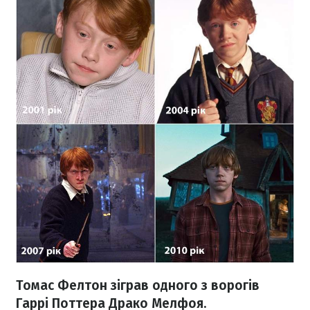
Томас Фелтон зіграв одного з ворогів
Гаррі Поттера Драко Мелфоя.