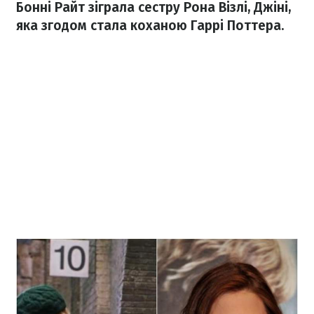
Бонні Райт зіграла сестру Рона Візлі, Джіні,
яка згодом стала коханою Гаррі Поттера.