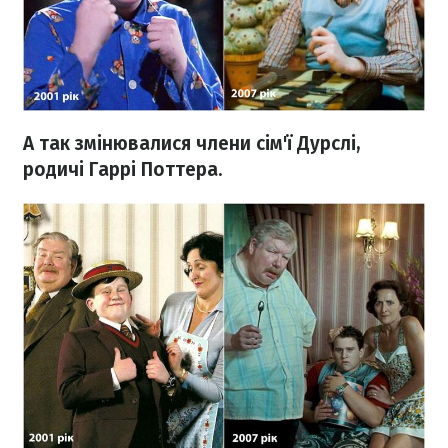
А так змінювалися члени сім'ї Дурслі,
родичі Гаррі Поттера.