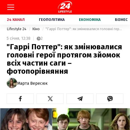
24 КАНАЛ
ГЕОПОЛІТИКА
ЕКОНОМІКА
БІЗНЕС
Lifestyle 24
Кіно
"Гаррі Поттер": як змінювалися головні герої протягом зйомок всіх частин саги – фотопорівняння
5 січня,
12:38
2
"Гаррі Поттер": як змінювалися
головні герої протягом зйомок
всіх частин саги –
фотопорівняння
Марта Вересюк