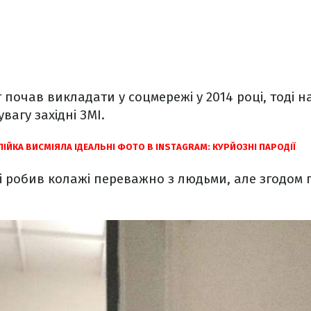
 почав викладати у соцмережі у 2014 році, тоді 
вагу західні ЗМІ.
ІЙКА ВИСМІЯЛА ІДЕАЛЬНІ ФОТО В INSTAGRAM: КУРЙОЗНІ ПАРОДІЇ
і робив колажі переважно з людьми, але згодом 