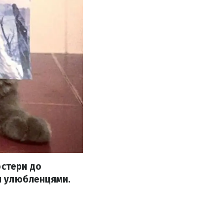
остери до
ми улюбленцями.