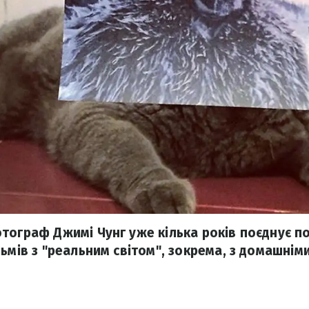
тограф Джимі Чунг уже кілька років поєднує п
льмів з "реальним світом", зокрема, з домашні