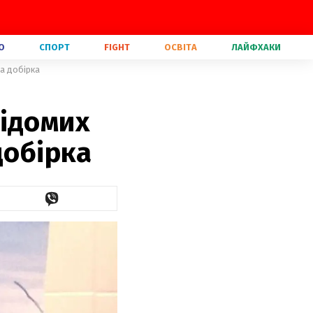
О
СПОРТ
FIGHT
ОСВІТА
ЛАЙФХАКИ
а добірка
відомих
добірка