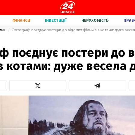
ФІНАНСИ
ІНВЕСТИЦІЇ
НЕРУХОМІСТЬ
ПРАВ
вини
Фотограф поєднує постери до відомих фільмів з котами: дуже весел
ф поєднує постери до 
з котами: дуже весела 