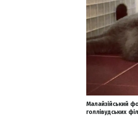
Малайзійський фо
голлівудських фі