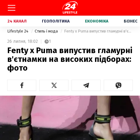
24 КАНАЛ
ГЕОПОЛІТИКА
ЕКОНОМІКА
БІЗНЕС
Lifestyle 24
Стиль і мода
Fenty x Puma випустив гламурні в'єтнамки на високих підборах: фото
26 липня,
18:02
1
Fenty x Puma випустив гламурні
в'єтнамки на високих підборах:
фото