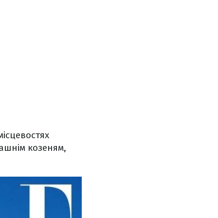
 місцевостях
машнім козеням,