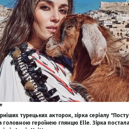
ye
ніших турецьких акторок, зірка серіалу "Постук
а головною героїнею глянцю Elle. Зірка постала