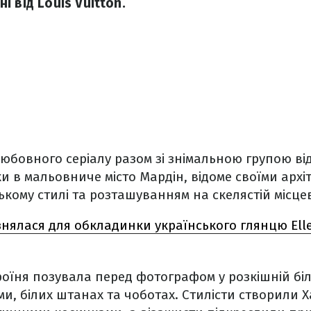
 від Louis Vuitton.
любовного серіалу разом зі знімальною групою в
 в мальовниче місто Мардін, відоме своїми арх
ькому стилі та розташуванням на скелястій місцев
 знялася для обкладинки українського глянцю Elle
оїня позувала перед фотографом у розкішній білі
и, білих штанах та чоботах. Стилісти створили Х