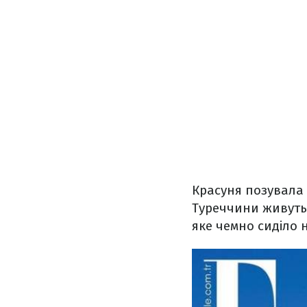
Красуня позувала н
Туреччини живуть 
яке чемно сиділо н