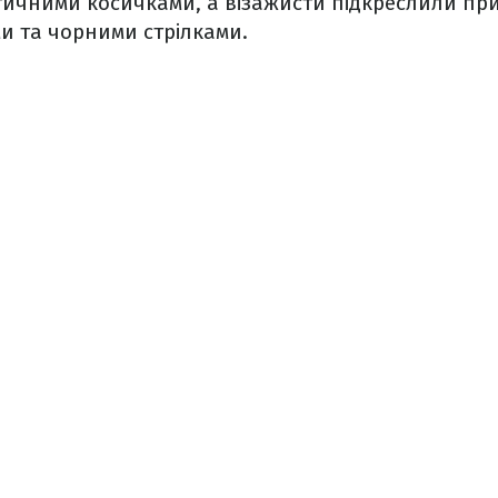
істичними косичками, а візажисти підкреслили пр
и та чорними стрілками.