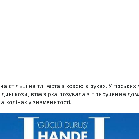
а стільці на тлі міста з козою в руках. У гірських
дикі кози, втім зірка позувала з прирученим до
а колінах у знаменитості.