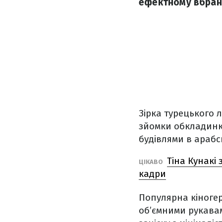
ефектному вбранні
Зірка турецького 
зйомки обкладинки
будівлями в арабс
Тіна Кунакі
ЦІКАВО
кадри
Популярна кіногер
об’ємними рукавам