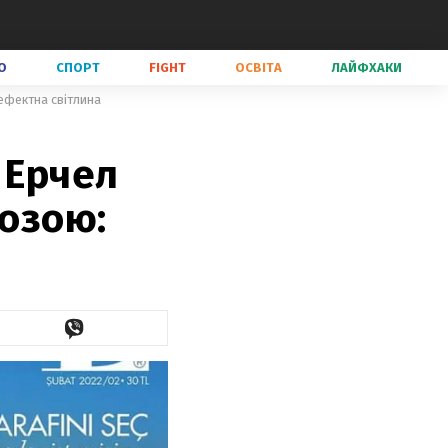
О
СПОРТ
FIGHT
ОСВІТА
ЛАЙФХАКИ
 ефектна світлина
 Ерчел
козою: