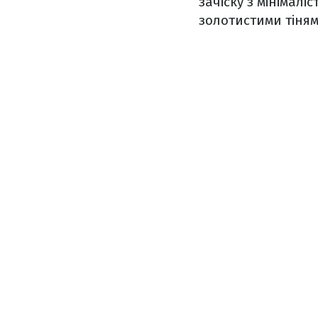
зачіску з мінімал
золотистими тіням