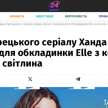
ФІНАНСИ
ІНВЕСТИЦІЇ
НЕРУХОМІСТЬ
ПРАВ
ірка турецького серіалу Ханда Ерчел знялася для обкладинки Elle з козою:
рецького серіалу Ханда
для обкладинки Elle з 
 світлина