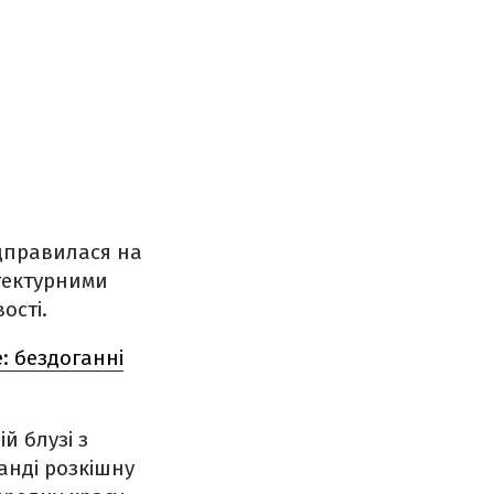
ідправилася на
ітектурними
ості.
: бездоганні
й блузі з
анді розкішну