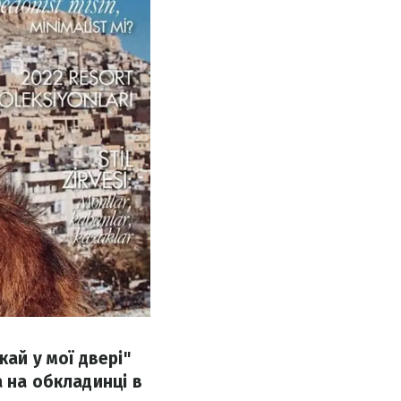
ай у мої двері"
 на обкладинці в