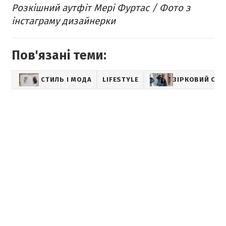
Розкішний аутфіт Мері Фуртаc / Фото з
інстаграму дизайнерки
Пов'язані теми:
СТИЛЬ І МОДА
LIFESTYLE
ЗІРКОВИЙ СТИ