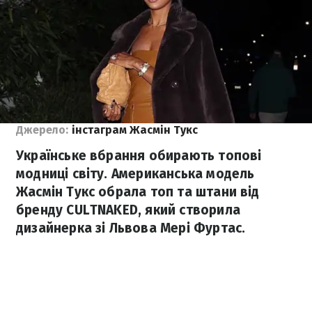
Джерело:
інстаграм Жасмін Тукс
Українське вбрання обирають топові
модниці світу. Американська модель
Жасмін Тукс обрала топ та штани від
бренду CULTNAKED, який створила
дизайнерка зі Львова Мері Фуртас.