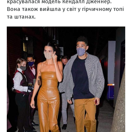
красувалася модель Кендалл Дженнер.
Вона також вийшла у світ у гірчичному топі
та штанах.