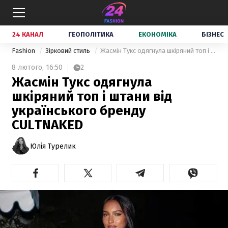
24 КАНАЛ
ГЕОПОЛІТИКА
ЕКОНОМІКА
БІЗНЕС
Fashion
Зірковий стиль
Жасмін Тукс одягнула шкіряний топ і штани від українського бренду CULTNAKED
8 лютого,
16:50
2
Жасмін Тукс одягнула
шкіряний топ і штани від
українського бренду
CULTNAKED
Юлія Турелик