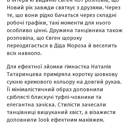
Новий рік завжди святкує з друзями. Через
те, що вони рідко бачаться через складні
робочі графіки, такі моменти для нього
особливо цінні. Дружина танцівника також
розповіла, що Євген щороку
переодягається в Діда Мороза й веселить
всіх навколо.
Для ефектної зйомки гімнастка Наталія
Татаринцева приміряла коротку шовкову
сукню кремового кольору на довгий рукав.
Її мінімалістичний образ доповнили
сріблясті блискучі туфлі-човники та
елегантна зачіска. Стилісти зачесали
танцівниці вишуканий хвіст, а візажисти
доповнили look ефектним макіяжем.