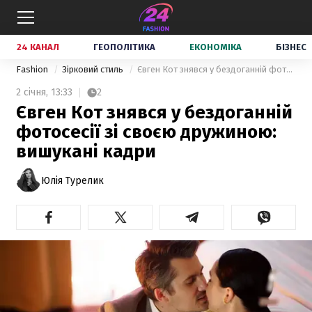
24 КАНАЛ
ГЕОПОЛІТИКА
ЕКОНОМІКА
БІЗНЕС
Fashion
Зірковий стиль
Євген Кот знявся у бездоганній фотосесії зі своєю дружиною: вишукані кадри
2 січня,
13:33
2
Євген Кот знявся у бездоганній
фотосесії зі своєю дружиною:
вишукані кадри
Юлія Турелик