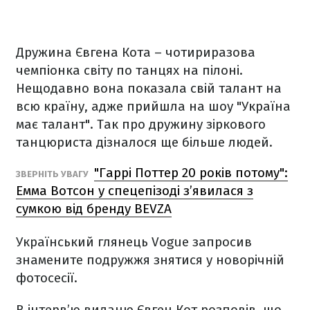
Дружина Євгена Кота – чотириразова
чемпіонка світу по танцях на пілоні.
Нещодавно вона показала свій талант на
всю країну, адже прийшла на шоу "Україна
має талант". Так про дружину зіркового
танцюриста дізналося ще більше людей.
"Гаррі Поттер 20 років потому":
ЗВЕРНІТЬ УВАГУ
Емма Вотсон у спецепізоді з’явилася з
сумкою від бренду BEVZA
Український глянець Vogue запросив
знамените подружжя знятися у новорічній
фотосесії.
В інтерв’ю виданю Євген Кот розповів, що