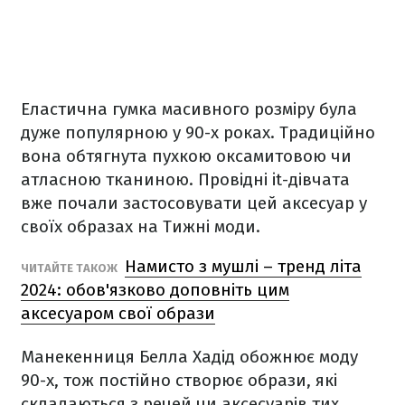
Еластична гумка масивного розміру була
дуже популярною у 90-х роках. Традиційно
вона обтягнута пухкою оксамитовою чи
атласною тканиною. Провідні it-дівчата
вже почали застосовувати цей аксесуар у
своїх образах на Тижні моди.
Намисто з мушлі – тренд літа
ЧИТАЙТЕ ТАКОЖ
2024: обов'язково доповніть цим
аксесуаром свої образи
Манекенниця Белла Хадід обожнює моду
90-х, тож постійно створює образи, які
складаються з речей чи аксесуарів тих