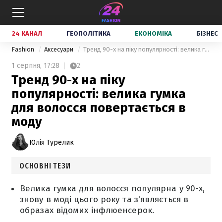
24 КАНАЛ
ГЕОПОЛІТИКА
ЕКОНОМІКА
БІЗНЕС
Fashion
Аксесуари
Тренд 90-х на піку популярності: велика гумка для волосся повертається в моду
1 серпня,
17:28
2
Тренд 90-х на піку
популярності: велика гумка
для волосся повертається в
моду
Юлія Турелик
ОСНОВНІ ТЕЗИ
Велика гумка для волосся популярна у 90-х,
знову в моді цього року та з'являється в
образах відомих інфлюенсерок.