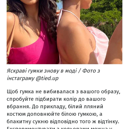
Яскраві гумки знову в моді / Фото з
інстаграму @tied.up
Щоб гумка не вибивалася з вашого образу,
спробуйте підбирати колір до вашого
вбрання. До прикладу, білий лляний
костюм доповнюйте білою гумкою, а
блакитну сукню відповідно того ж відтінку.
Експериментувати з кольорами можна у