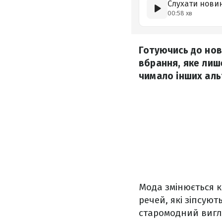
Слухати нови
00:58 хв
Готуючись до нов
вбрання, яке лиш
чимало інших аль
Мода змінюється к
речей, які зіпсую
старомодний вигл