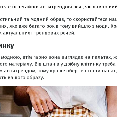
ньте їх негайно: антитрендові речі, які давно в
 стильний та модний образ, то скористайтеся н
ня, яке вже багато років тому вийшло з моди. 
 актуальних і трендових речей.
инку
 модною, втім гарно вона виглядає на пальтах, 
ого матеріалу. Від штанів у дрібну клітинку треба
м антитрендом, тому краще оберіть штани палац
ують вашого образу.