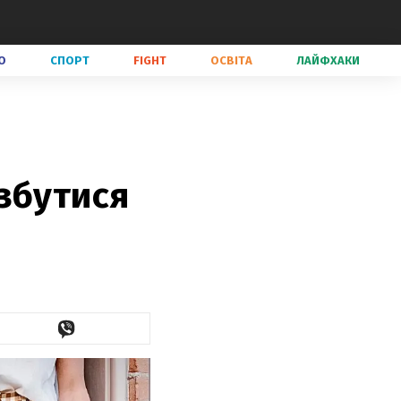
О
СПОРТ
FIGHT
ОСВІТА
ЛАЙФХАКИ
збутися