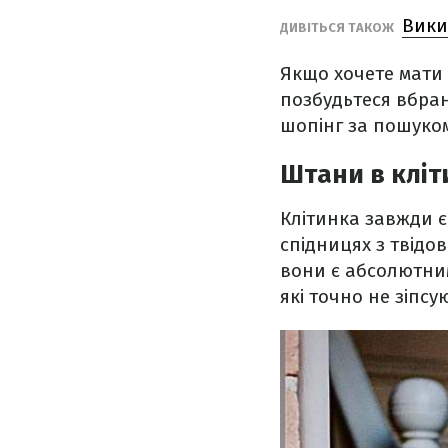
Вики
ДИВІТЬСЯ ТАКОЖ
Якщо хочете мати
позбудьтеся вбран
шопінг за пошуком
Штани в кліт
Клітинка завжди є
спідницях з твідов
вони є абсолютни
які точно не зіпс