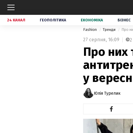
24 КАНАЛ
ГЕОПОЛІТИКА
ЕКОНОМІКА
БІЗНЕС
Fashion
Тренди
Про ни
27 серпня,
16:09
2
Про них 
антитре
у вересн
Юлія Турелик