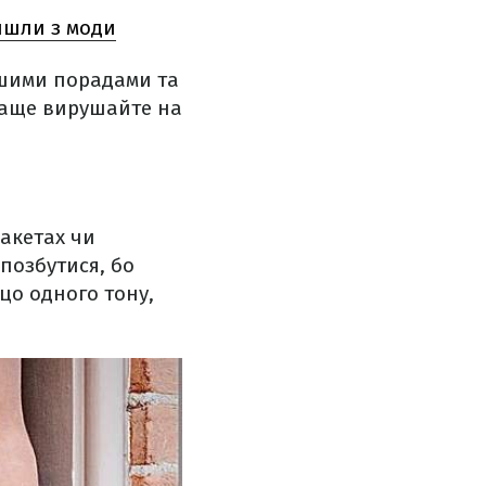
ийшли з моди
ашими порадами та
Краще вирушайте на
жакетах чи
 позбутися, бо
цо одного тону,