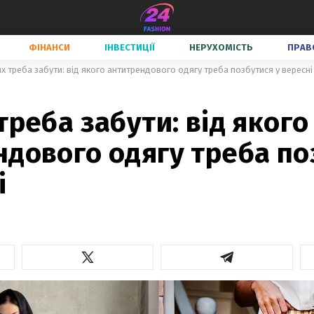
ФІНАНСИ
ІНВЕСТИЦІЇ
НЕРУХОМІСТЬ
ПРАВ
х треба забути: від якого антитрендового одягу треба позбутися у вересні
треба забути: від якого
ндового одягу треба по
і