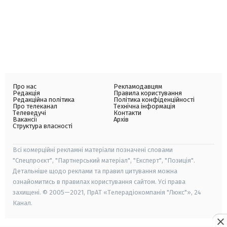
Про нас
Рекламодавцям
Редакція
Правила користування
Редакційна політика
Політика конфіденційності
Про телеканал
Технічна інформація
Телеведучі
Контакти
Вакансії
Архів
Структура власності
Всі комерційні рекламні матеріали позначені словами
"Спецпроєкт", "Партнерський матеріал", "Експерт", "Позиція".
Детальніше щодо реклами та правил цитування можна
ознайомитись в правилах користування сайтом. Усі права
захищені. © 2005—2021, ПрАТ «Телерадіокомпанія "Люкс"», 24
Канал.