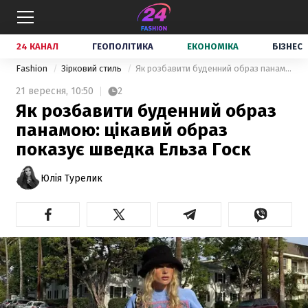
24 КАНАЛ
ГЕОПОЛІТИКА
ЕКОНОМІКА
БІЗНЕС
Fashion
Зірковий стиль
Як розбавити буденний образ панамою: цікавий образ показує шведка Ельза Госк
21 вересня,
10:50
2
Як розбавити буденний образ
панамою: цікавий образ
показує шведка Ельза Госк
Юлія Турелик