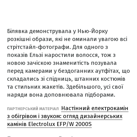
Білявка демонструвала у Нью-Йорку
розкішні образи, які не оминали увагою всі
стрітстайл-фотографи. Для одного з
показів Ельзі наростили волосся, тож з
новою зачіскою знаменитість позувала
перед камерами у бездоганних аутфітах, що
складались зі спідниць, штанних костюмів
та стильних жакетів. Здебільшого, усі свої
наряди вона доповнювала підборами.
Настінний електрокамін
ПАРТНЕРСЬКИЙ МАТЕРІАЛ
з обігрівом і звуком: огляд дизайнерських
камінів Electrolux EFP/W 2000S