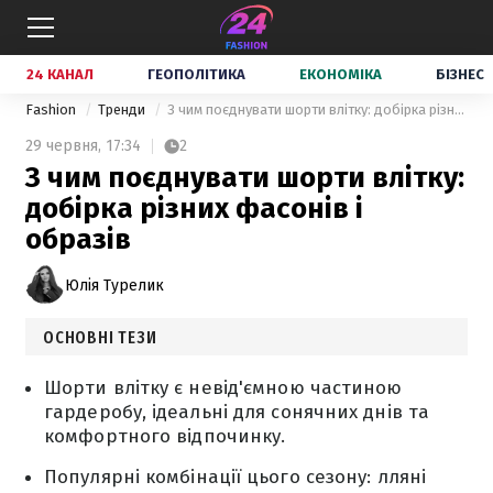
24 КАНАЛ
ГЕОПОЛІТИКА
ЕКОНОМІКА
БІЗНЕС
Fashion
Тренди
З чим поєднувати шорти влітку: добірка різних фасонів і образів
29 червня,
17:34
2
З чим поєднувати шорти влітку:
добірка різних фасонів і
образів
Юлія Турелик
ОСНОВНІ ТЕЗИ
Шорти влітку є невід'ємною частиною
гардеробу, ідеальні для сонячних днів та
комфортного відпочинку.
Популярні комбінації цього сезону: лляні