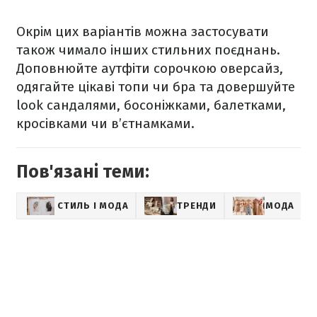
Окрім цих варіантів можна застосувати
також чимало інших стильних поєднань.
Доповнюйте аутфіти сорочкою оверсайз,
одягайте цікаві топи чи бра та довершуйте
look сандалями, босоніжками, балетками,
кросівками чи в’єтнамками.
Пов'язані теми:
СТИЛЬ І МОДА
ТРЕНДИ
МОДА