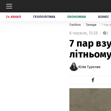
24 КАНАЛ
ГЕОПОЛІТИКА
ЕКОНОМІКА
БІЗНЕС
Fashion
Тренди
7 пар 
6 червня,
13:28
2
7 пар вз
літньому
Юлія Турелик