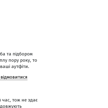
ба та підбором
лу пору року, то
ваші аутфіти.
о відмовитися
 час, тож не здає
родовжують