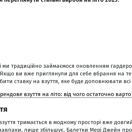
сі ми традиційно займаємося оновленням гардеро
 Якщо ви вже приглянули для себе вбрання на теп
бити ставку на взуття, яке буде доповнювати всі 
рендове взуття на літо: від чого остаточно варт
ття
 взуття тримається в модному просторі вже довгий
, навпаки, лише збільшує. Балетки Мері Джейн п