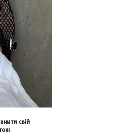
внити свій
 тож