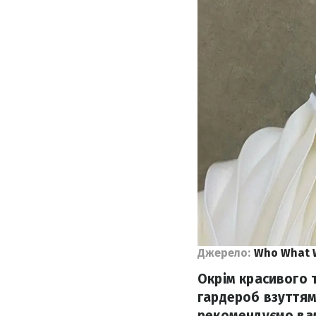
Джерело:
Who What 
Окрім красивого 
гардероб взуттям
рекомендуємо вам