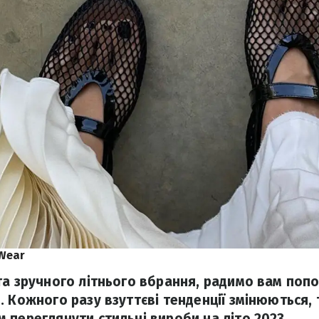
Wear
та зручного літнього вбрання, радимо вам попо
. Кожного разу взуттєві тенденції змінюються,
 переглянути стильні вироби на літо 2023.