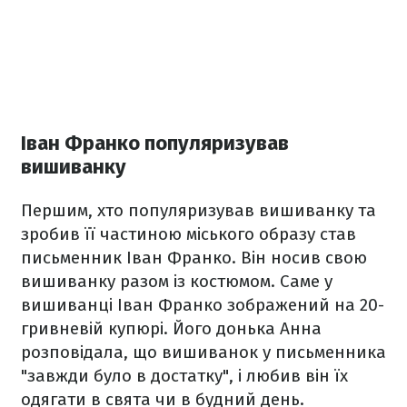
Іван Франко популяризував
вишиванку
Першим, хто популяризував вишиванку та
зробив її частиною міського образу став
письменник Іван Франко. Він носив свою
вишиванку разом із костюмом. Саме у
вишиванці Іван Франко зображений на 20-
гривневій купюрі. Його донька Анна
розповідала, що вишиванок у письменника
"завжди було в достатку", і любив він їх
одягати в свята чи в будний день.