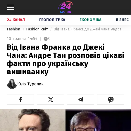
24 КАНАЛ
ГЕОПОЛІТИКА
ЕКОНОМІКА
БІЗНЕС
Fashion
Fashion-світ
Від Івана Франка до Джекі Чана: Андре Тан розповів цікаві факти про українську вишиванку
10 травня,
14:54
3
Від Івана Франка до Джекі
Чана: Андре Тан розповів цікаві
факти про українську
вишиванку
Юлія Турелик