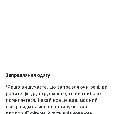
Заправляння одягу
"Якщо ви думаєте, що заправляючи речі, ви
робите фігуру стрункішою, то ви глибоко
помиляєтеся. Нехай краще ваш модний
светр сидить вільно навипуск, тоді
пропорції фігури будуть врівноважені.