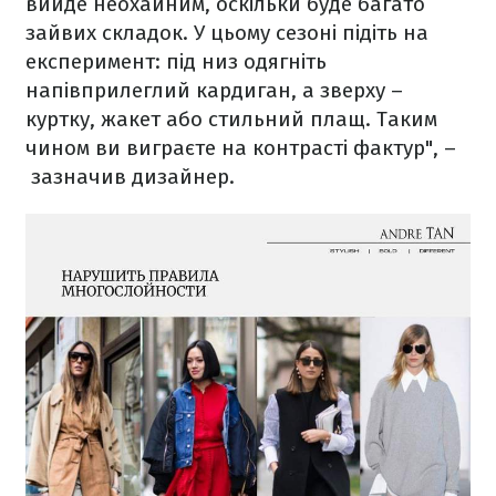
вийде неохайним, оскільки буде багато
зайвих складок. У цьому сезоні підіть на
експеримент: під низ одягніть
напівприлеглий кардиган, а зверху –
куртку, жакет або стильний плащ. Таким
чином ви виграєте на контрасті фактур", –
зазначив дизайнер.