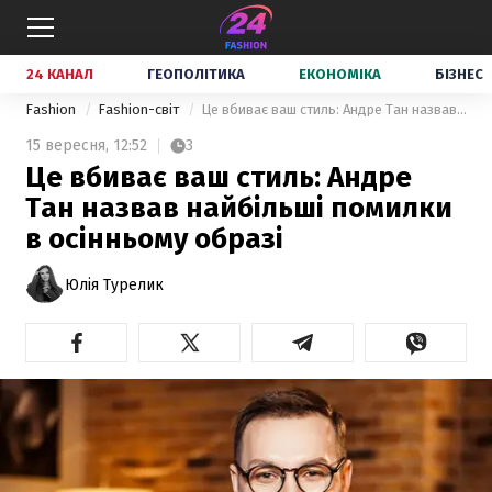
24 КАНАЛ
ГЕОПОЛІТИКА
ЕКОНОМІКА
БІЗНЕС
Fashion
Fashion-світ
Це вбиває ваш стиль: Андре Тан назвав найбільші помилки в осінньому образі
15 вересня,
12:52
3
Це вбиває ваш стиль: Андре
Тан назвав найбільші помилки
в осінньому образі
Юлія Турелик