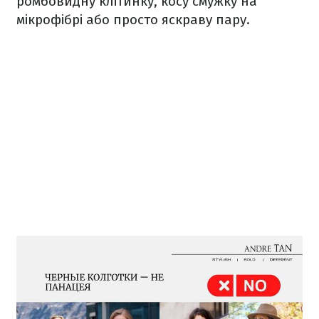
ромбовидну клітинку, косу смужку на
мікрофібрі або просто яскраву пару.