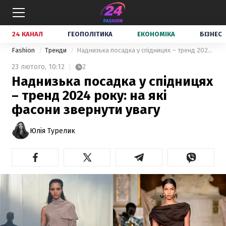
24 КАНАЛ
ГЕОПОЛІТИКА
ЕКОНОМІКА
БІЗНЕС
Fashion
Тренди
Наднизька посадка у спідницях – тренд 2024 року: на які фасони звернути увагу
23 лютого,
10:12
2
Наднизька посадка у спідницях
– тренд 2024 року: на які
фасони звернути увагу
Юлія Турелик