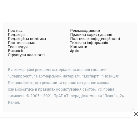
Про нас
Рекламодавцям
Редакція
Правила користування
Редакційна політика
Політика конфіденційності
Про телеканал
Технічна інформація
Телеведучі
Контакти
Вакансії
Архів
Структура власності
Всі комерційні рекламні матеріали позначені словами
"Спецпроєкт", "Партнерський матеріал", "Експерт", "Позиція".
Детальніше щодо реклами та правил цитування можна
ознайомитись в правилах користування сайтом. Усі права
захищені. © 2005—2021, ПрАТ «Телерадіокомпанія "Люкс"», 24
Канал.