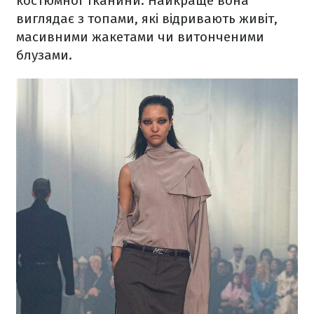
костюмної тканини. Найкраще вона
виглядає з топами, які відривають живіт,
масивними жакетами чи витонченими
блузами.