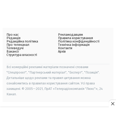
Про нас
Рекламодавцям
Редакція
Правила користування
Редакційна політика
Політика конфіденційності
Про телеканал
Технічна інформація
Телеведучі
Контакти
Вакансії
Архів
Структура власності
Всі комерційні рекламні матеріали позначені словами
"Спецпроєкт", "Партнерський матеріал", "Експерт", "Позиція".
Детальніше щодо реклами та правил цитування можна
ознайомитись в правилах користування сайтом. Усі права
захищені. © 2005—2021, ПрАТ «Телерадіокомпанія "Люкс"», 24
Канал.