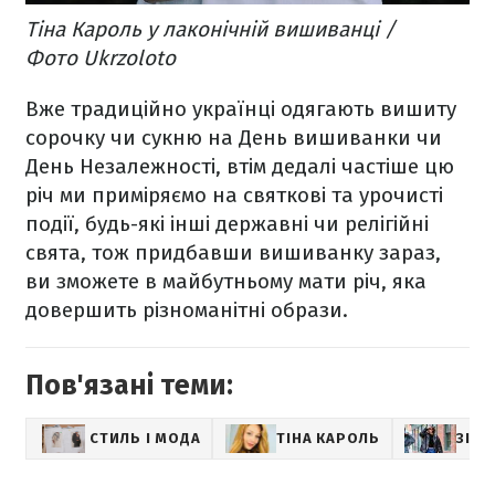
Тіна Кароль у лаконічній вишиванці /
Фото Ukrzoloto
Вже традиційно українці одягають вишиту
сорочку чи сукню на День вишиванки чи
День Незалежності, втім дедалі частіше цю
річ ми приміряємо на святкові та урочисті
події, будь-які інші державні чи релігійні
свята, тож придбавши вишиванку зараз,
ви зможете в майбутньому мати річ, яка
довершить різноманітні образи.
Пов'язані теми:
СТИЛЬ І МОДА
ТІНА КАРОЛЬ
ЗІРК