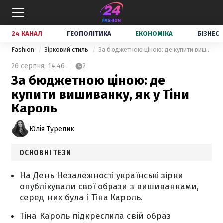
24 КАНАЛ
ГЕОПОЛІТИКА
ЕКОНОМІКА
БІЗНЕС
Fashion
Зірковий стиль
За бюджетною ціною: де купити вишиванку, як у Тіни Кароль
26 серпня,
14:46
2
За бюджетною ціною: де
купити вишиванку, як у Тіни
Кароль
Юлія Турелик
ОСНОВНІ ТЕЗИ
На День Незалежності українські зірки
опублікували свої образи з вишиванками,
серед них була і Тіна Кароль.
Тіна Кароль підкреслила свій образ