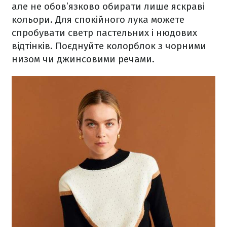
але не обовʼязково обирати лише яскраві
кольори. Для спокійного лука можете
спробувати светр пастельних і нюдових
відтінків. Поєднуйте колорблок з чорними
низом чи джинсовими речами.