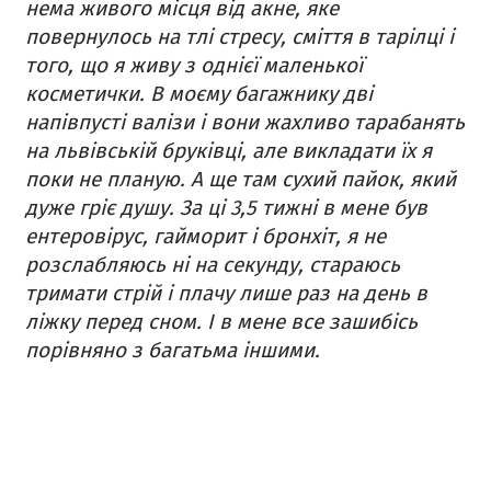
нема живого місця від акне, яке
повернулось на тлі стресу, сміття в тарілці і
того, що я живу з однієї маленької
косметички.
В моєму багажнику дві
напівпусті валізи і вони жахливо тарабанять
на львівській бруківці, але викладати їх я
поки не планую. А ще там сухий пайок, який
дуже гріє душу.
За ці 3,5 тижні в мене був
ентеровірус, гайморит і бронхіт, я не
розслабляюсь ні на секунду, стараюсь
тримати стрій і плачу лише раз на день в
ліжку перед сном. І в мене все зашибісь
порівняно з багатьма іншими.