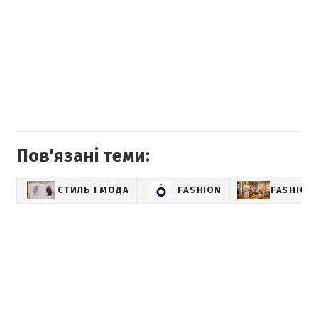
Пов'язані теми:
СТИЛЬ І МОДА
FASHION
FASHION-