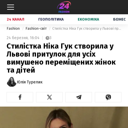
24 КАНАЛ
ГЕОПОЛІТИКА
ЕКОНОМІКА
БІЗНЕС
Fashion
Fashion-світ
Стилістка Ніка Гук створила у Львові притулок для усіх вимушено переміщених жінок та дітей
24 березня,
16:04
3
Стилістка Ніка Гук створила у
Львові притулок для усіх
вимушено переміщених жінок
та дітей
Юлія Турелик