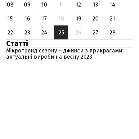
08
09
10
11
12
13
14
15
16
17
18
19
20
21
22
23
24
25
26
27
28
Статті
Мікротренд сезону – джинси з прикрасами:
актуальні вироби на весну 2023