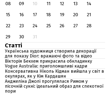
08
09
10
11
12
13
14
15
16
17
18
19
20
21
22
23
24
25
26
27
28
29
30
31
Статті
Українська художниця створила декорації
для показу Dior: вражаючі фото та відео
Вікторія Бекхем прикрасила обкладинку
Vogue Australia: приголомшливі кадри
Консервативна Ніколь Кідман вийшла у світ в
окулярах, як у Кім Кардашян
Анджеліна Джолі прогулялася Римом у
пісочній сукні: ідеальний образ для спекотної
пори