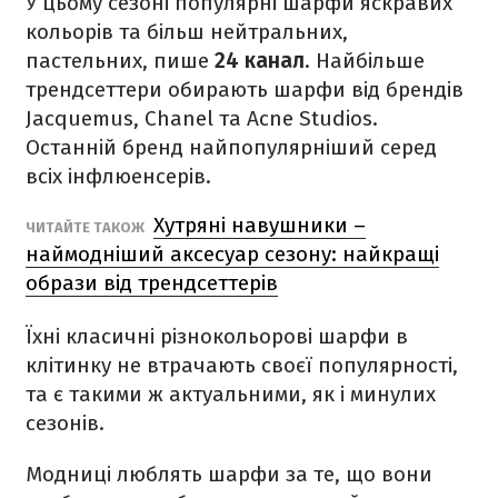
У цьому сезоні популярні шарфи яскравих
кольорів та більш нейтральних,
пастельних, пише
24 канал
. Найбільше
трендсеттери обирають шарфи від брендів
Jacquemus, Chanel та Acne Studios.
Останній бренд найпопулярніший серед
всіх інфлюенсерів.
Хутряні навушники –
ЧИТАЙТЕ ТАКОЖ
наймодніший аксесуар сезону: найкращі
образи від трендсеттерів
Їхні класичні різнокольорові шарфи в
клітинку не втрачають своєї популярності,
та є такими ж актуальними, як і минулих
сезонів.
Модниці люблять шарфи за те, що вони