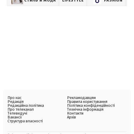
СТИЛЬ И МОДА
LIFESTYLE
FASHION
Про нас
Рекламодавцям
Редакція
Правила користування
Редакційна політика
Політика конфіденційності
Про телеканал
Технічна інформація
Телеведучі
Контакти
Вакансії
Архів
Структура власності