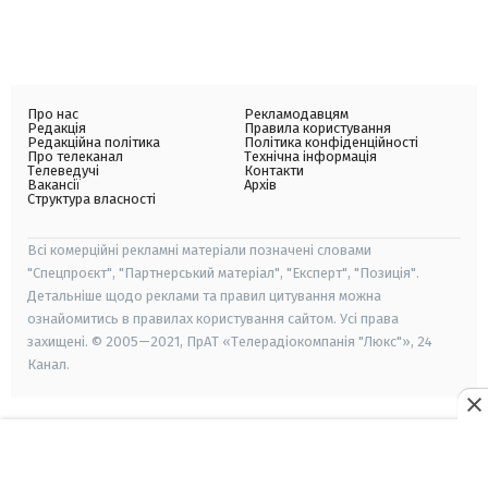
Про нас
Рекламодавцям
Редакція
Правила користування
Редакційна політика
Політика конфіденційності
Про телеканал
Технічна інформація
Телеведучі
Контакти
Вакансії
Архів
Структура власності
Всі комерційні рекламні матеріали позначені словами
"Спецпроєкт", "Партнерський матеріал", "Експерт", "Позиція".
Детальніше щодо реклами та правил цитування можна
ознайомитись в правилах користування сайтом. Усі права
захищені. © 2005—2021, ПрАТ «Телерадіокомпанія "Люкс"», 24
Канал.