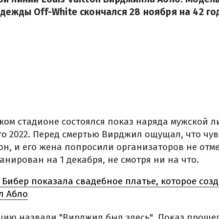
дежды Off-White скончался 28 ноября на 42 го
ом стадионе состоялся показ наряда мужской ли
то 2022. Перед смертью Вирджил ощущал, что чув
он, и его жена попросили организаторов не отме
нирован на 1 декабря, не смотря ни на что.
 Бибер показала свадебное платье, которое созд
л Абло
ию назвали "Вирджил был здесь". Показ прошел