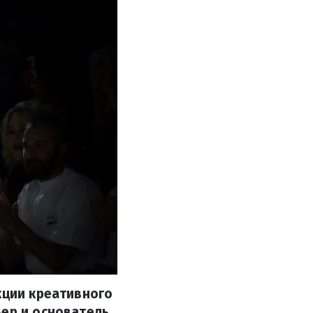
кции креативного
ьер и основатель