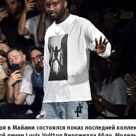
бря в Майами состоялся показ последней колле
й линии Louis Vuitton Вирджилла Абло. Модел