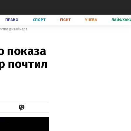
ПРАВО
СПОРТ
FIGHT
УЧЕБА
ЛАЙФХАК
очтил дизайнера
о показа
ир почтил