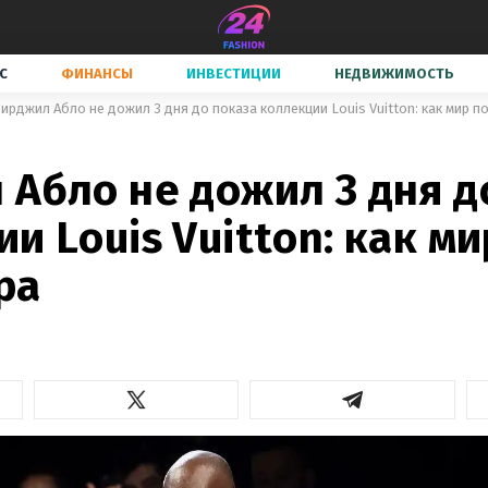
С
ФИНАНСЫ
ИНВЕСТИЦИИ
НЕДВИЖИМОСТЬ
ирджил Абло не дожил 3 дня до показа коллекции Louis Vuitton: как мир п
Абло не дожил 3 дня д
и Louis Vuitton: как м
ра