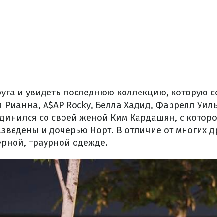
руга и увидеть последнюю коллекцию, которую с
 Рианна, A$AP Rocky, Белла Хадид, Фаррелл Уиль
динился со своей женой Ким Кардашян, с котор
зведены и дочерью Норт. В отличие от многих д
ерной, траурной одежде.