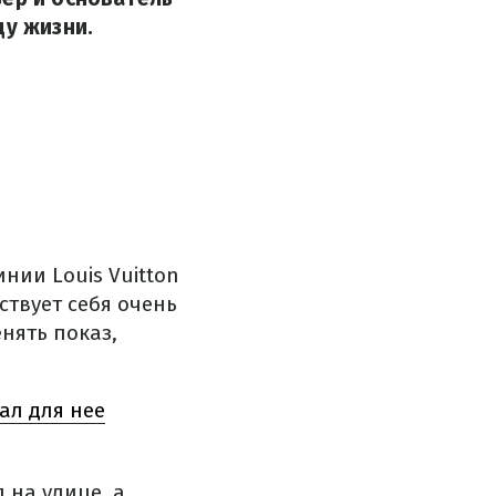
ду жизни.
нии Louis Vuitton
ствует себя очень
нять показ,
ал для нее
 на улице, а