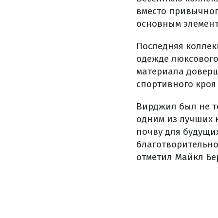
вместо привычног
основным элемент
Последняя коллекц
одежде люксового
материала довер
спортивного кроя
Вирджил был не т
одним из лучших 
почву для будущи
благотворительно
отметил Майкл Бер