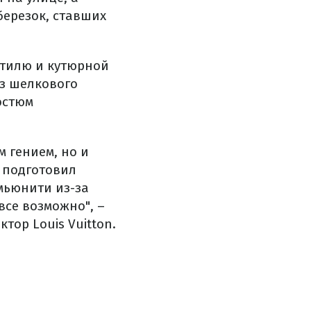
ерезок, ставших
 стилю и кутюрной
з шелкового
остюм
 гением, но и
 подготовил
мьюнити из-за
все возможно", –
тор Louis Vuitton.