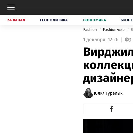
24 КАНАЛ
ГЕОПОЛИТИКА
ЭКОНОМИКА
БИЗНЕ
Fashion
Fashion-мир
В
1 декабря,
12:26
3
Вирджил 
коллекци
дизайне
Юлия Турелык