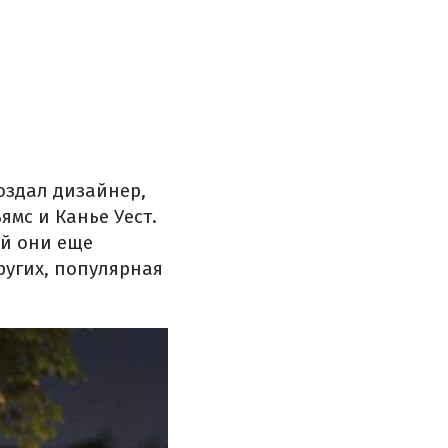
оздал дизайнер,
ямс и Канье Уест.
ой они еще
ругих, популярная