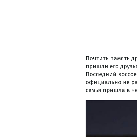
Почтить память д
пришли его друзья
Последний воссое
официально не ра
семья пришла в ч