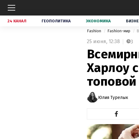
24 КАНАЛ
ГЕОПОЛИТИКА
ЭКОНОМИКА
БИЗНЕ
Fashion
Fashion-мир
В
25 июня,
12:38
3
Всемирн
Харлоу 
топовой
Юлия Турелык