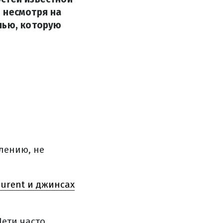
 несмотря на
лью, которую
лению, не
aurent и джинсах
Дети часто