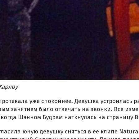
Харлоу
 протекала уже спокойнее. Девушка устроилась ра
ным занятием было отвечать на звонки. Все изм
 когда Шэнном Будрам наткнулась на страницу В
ласила юную девушку сняться в ее клипе Natural 