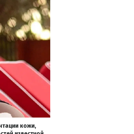
нтации кожи,
стей известной