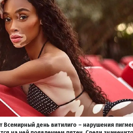
т Всемирный день витилиго – нарушения пигме
ся на ней появлением пятен. Среди знаменито