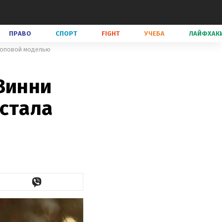
ПРАВО
СПОРТ
FIGHT
УЧЕБА
ЛАЙФХАК
 топовой моделью
Винни
 стала