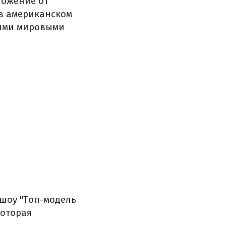
ложение от
 в американском
кими мировыми
шоу "Топ-модель
которая