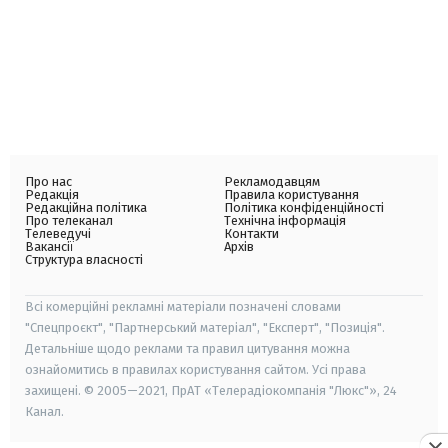
Про нас
Рекламодавцям
Редакція
Правила користування
Редакційна політика
Політика конфіденційності
Про телеканал
Технічна інформація
Телеведучі
Контакти
Вакансії
Архів
Структура власності
Всі комерційні рекламні матеріали позначені словами
"Спецпроєкт", "Партнерський матеріал", "Експерт", "Позиція".
Детальніше щодо реклами та правил цитування можна
ознайомитись в правилах користування сайтом. Усі права
захищені. © 2005—2021, ПрАТ «Телерадіокомпанія "Люкс"», 24
Канал.