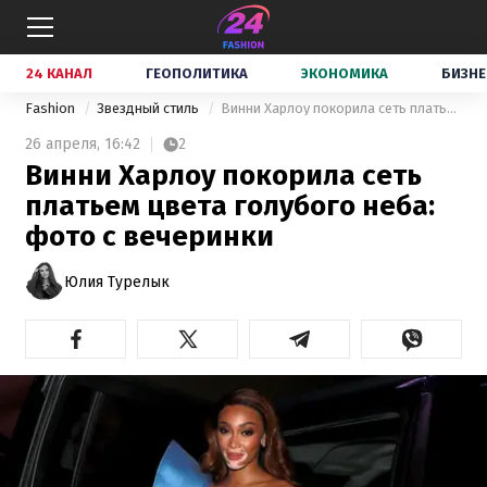
24 КАНАЛ
ГЕОПОЛИТИКА
ЭКОНОМИКА
БИЗНЕ
Fashion
Звездный стиль
Винни Харлоу покорила сеть платьем цвета голубого неба: фото с вечеринки
26 апреля,
16:42
2
Винни Харлоу покорила сеть
платьем цвета голубого неба:
фото с вечеринки
Юлия Турелык