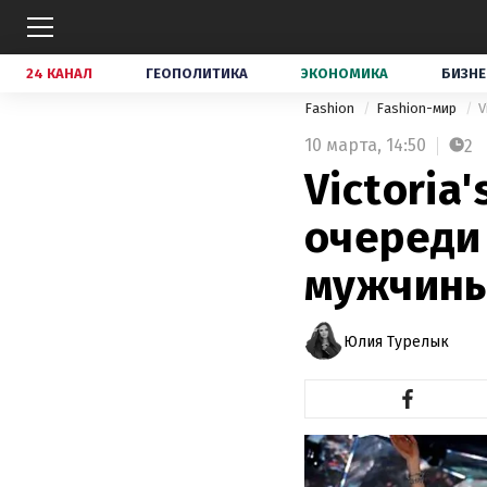
24 КАНАЛ
ГЕОПОЛИТИКА
ЭКОНОМИКА
БИЗНЕ
Fashion
Fashion-мир
V
10 марта,
14:50
2
Victoria
очереди 
мужчин
Юлия Турелык