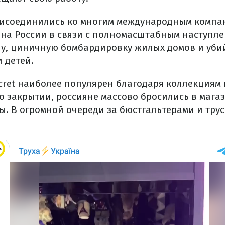
t присоединились ко многим международным компа
 на России в связи с полномасштабным наступл
у, циничную бомбардировку жилых домов и убий
 детей.
Secret наиболее популярен благодаря коллекциям
о закрытии, россияне массово бросились в магаз
ры.
В огромной очереди за бюстгальтерами и тру