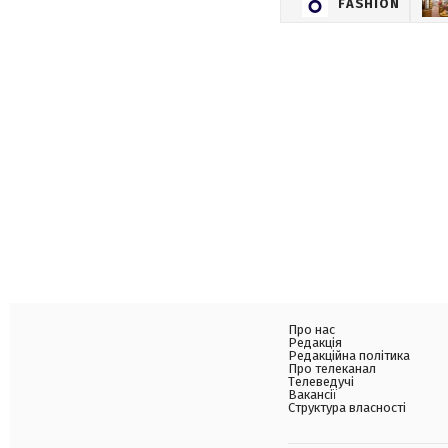
FASHION
Про нас
Редакція
Редакційна політика
Про телеканал
Телеведучі
Вакансії
Структура власності