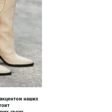
 акцентом наших
тоит
щих своих