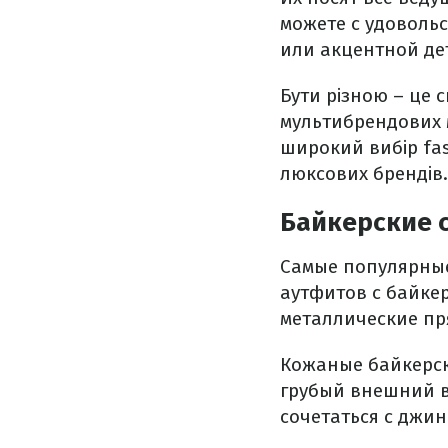
можете с удоволь
или акцентной де
Бути різною – це
мультибрендових м
широкий вибір fas
люксових брендів.
Байкерские 
Самые популярны
аутфитов с байке
металлические пр
Кожаные байкерск
грубый внешний в
сочетаться с джи