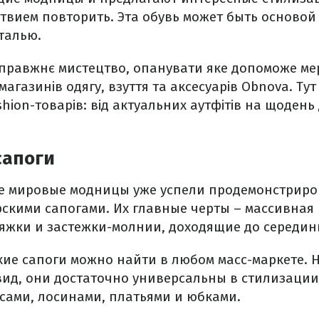
ствием повторить. Эта обувь может быть основой
талью.
 справжнє мистецтво, опанувати яке допоможе м
агазинів одягу, взуття та аксесуарів Obnova. Ту
hion-товарів: від актуальних аутфітів на щодень
сапоги
е мировые модницы уже успели продемонстриро
рскими сапогами. Их главные черты – массивная
яжки и застежки-молнии, доходящие до середин
ие сапоги можно найти в любом масс-маркете. Н
ид, они достаточно универсальны в стилизации
нсами, лосинами, платьями и юбками.