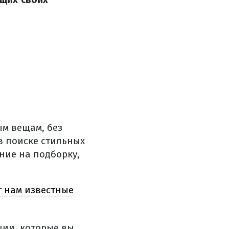
ым вещам, без
в поиске стильных
ние на подборку,
т нам известные
ции, которые вы