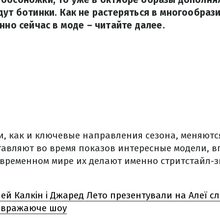
дут ботинки. Как не растеряться в многообраз
нно сейчас в моде – читайте далее.
и, как и ключевые направления сезона, меняютс
авляют во время показов интересные модели, в
временном мире их делают именно стритстайл-з
ей Калкін і Джаред Лето презентували на Алеї с
: вражаюче шоу