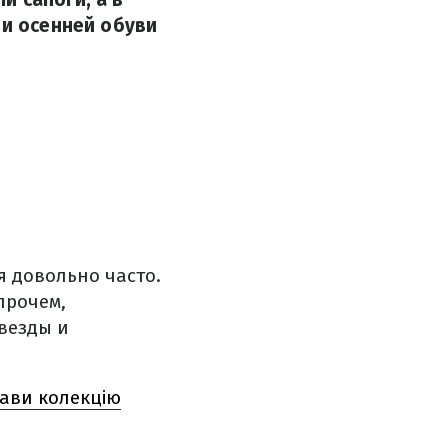
ии осенней обуви
я довольно часто.
прочем,
везды и
лави колекцію