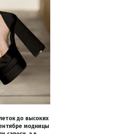
леток до высоких
 сентябре модницы
и сапоги, а в