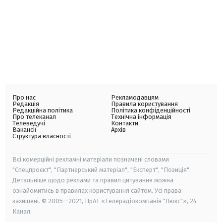
Про нас
Рекламодавцям
Редакція
Правила користування
Редакційна політика
Політика конфіденційності
Про телеканал
Технічна інформація
Телеведучі
Контакти
Вакансії
Архів
Структура власності
Всі комерційні рекламні матеріали позначені словами
"Спецпроєкт", "Партнерський матеріал", "Експерт", "Позиція".
Детальніше щодо реклами та правил цитування можна
ознайомитись в правилах користування сайтом. Усі права
захищені. © 2005—2021, ПрАТ «Телерадіокомпанія "Люкс"», 24
Канал.