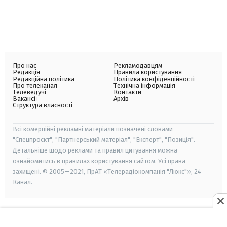
Про нас
Рекламодавцям
Редакція
Правила користування
Редакційна політика
Політика конфіденційності
Про телеканал
Технічна інформація
Телеведучі
Контакти
Вакансії
Архів
Структура власності
Всі комерційні рекламні матеріали позначені словами
"Спецпроєкт", "Партнерський матеріал", "Експерт", "Позиція".
Детальніше щодо реклами та правил цитування можна
ознайомитись в правилах користування сайтом. Усі права
захищені. © 2005—2021, ПрАТ «Телерадіокомпанія "Люкс"», 24
Канал.