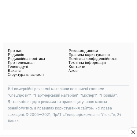
Про нас
Рекламодавцям
Редакція
Правила користування
Редакційна політика
Політика конфіденційності
Про телеканал
Технічна інформація
Телеведучі
Контакти
Вакансії
Архів
Структура власності
Всі комерційні рекламні матеріали позначені словами
"Спецпроєкт", "Партнерський матеріал", "Експерт", "Позиція".
Детальніше щодо реклами та правил цитування можна
ознайомитись в правилах користування сайтом. Усі права
захищені. © 2005—2021, ПрАТ «Телерадіокомпанія "Люкс"», 24
Канал.