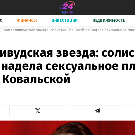
С
ФИНАНСЫ
ИНВЕСТИЦИИ
НЕДВИЖИМОСТЬ
Как голливудская звезда: солистка The Hardkiss надела сексуальное пл
ивудская звезда: солис
 надела сексуальное п
 Ковальской