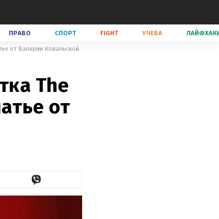
ПРАВО
СПОРТ
FIGHT
УЧЕБА
ЛАЙФХАК
атье от Валерии Ковальской
тка The
латье от