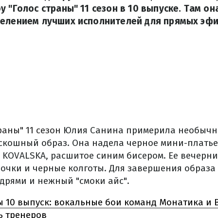
у "Голос страны" 11 сезон в 10 выпуске. Там о
делением лучших исполнителей для прямых эфи
раны" 11 сезон
Юлия Санина примерила необычны
скошный образ. Она надела черное мини-плать
Y KOVALSKA, расшитое синим бисером. Ее вечерн
очки и черные колготы. Для завершения образа
удрями и нежный "смоки айс".
ы 10 выпуск: вокальные бои команд Монатика и 
ь тренеров