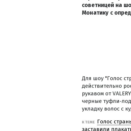
советницей на шо
Монатику с опре
Для шоу
"Голос ст
действительно ро
рукавом от VALER
черные туфли-лод
укладку волос с к
Голос стран
К ТЕМЕ
заставили плакат