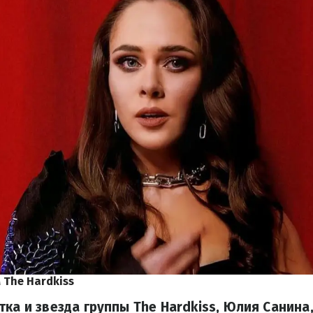
 The Hardkiss
тка и звезда группы The Hardkiss, Юлия Санина