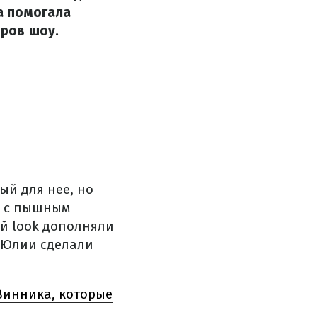
на помогала
ров шоу.
й для нее, но
е с пышным
ий look дополняли
 Юлии сделали
Винника, которые