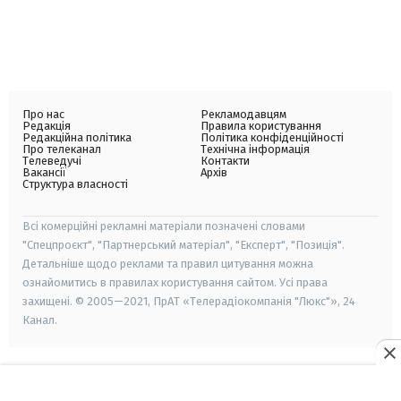
Про нас
Рекламодавцям
Редакція
Правила користування
Редакційна політика
Політика конфіденційності
Про телеканал
Технічна інформація
Телеведучі
Контакти
Вакансії
Архів
Структура власності
Всі комерційні рекламні матеріали позначені словами
"Спецпроєкт", "Партнерський матеріал", "Експерт", "Позиція".
Детальніше щодо реклами та правил цитування можна
ознайомитись в правилах користування сайтом. Усі права
захищені. © 2005—2021, ПрАТ «Телерадіокомпанія "Люкс"», 24
Канал.