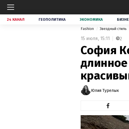
24 КАНАЛ
ГЕОПОЛИТИКА
ЭКОНОМИКА
БИЗНЕ
Fashion
Звездный стиль
15 июля,
15:11
2
София К
длинное
красивы
Юлия Турелык