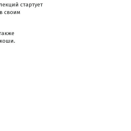
лекций стартует
в своим
также
скоши.