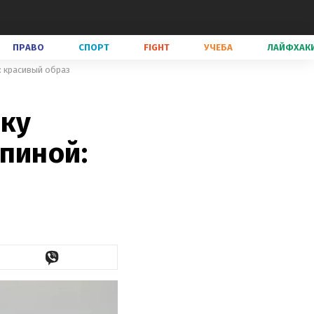
ПРАВО
СПОРТ
FIGHT
УЧЕБА
ЛАЙФХАК
: красивый образ
лку
пиной: