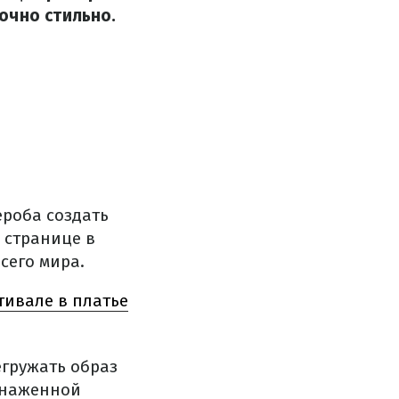
очно стильно.
ероба создать
 странице в
сего мира.
ивале в платье
егружать образ
бнаженной