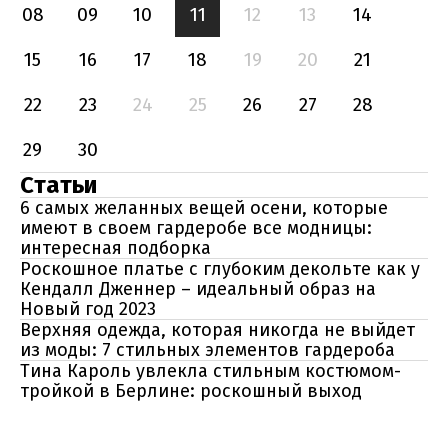
08
09
10
11
12
13
14
15
16
17
18
19
20
21
22
23
24
25
26
27
28
29
30
Статьи
6 самых желанных вещей осени, которые
имеют в своем гардеробе все модницы:
интересная подборка
Роскошное платье с глубоким декольте как у
Кендалл Дженнер – идеальный образ на
Новый год 2023
Верхняя одежда, которая никогда не выйдет
из моды: 7 стильных элементов гардероба
Тина Кароль увлекла стильным костюмом-
тройкой в Берлине: роскошный выход