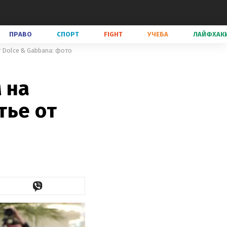
ПРАВО
СПОРТ
FIGHT
УЧЕБА
ЛАЙФХАК
 Dolce & Gabbana: фото
 на
тье от