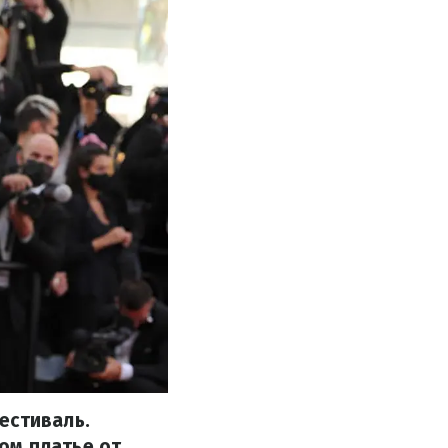
естиваль.
ом платье от