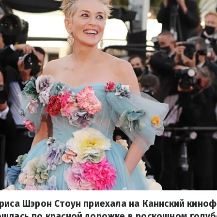
риса Шэрон Стоун приехала на Каннский киноф
ошлась по красной дорожке в роскошном голуб