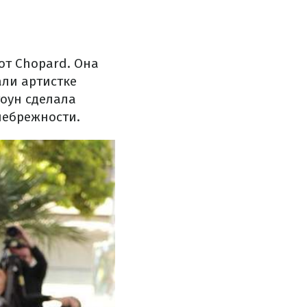
т Chopard. Она
али артистке
тоун сделала
небрежности.