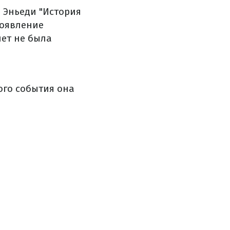
 Эньеди "История
появление
лет не была
ого события она