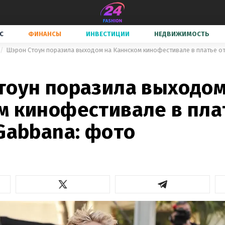
С
ФИНАНСЫ
ИНВЕСТИЦИИ
НЕДВИЖИМОСТЬ
Шэрон Стоун поразила выходом на Каннском кинофестивале в платье от
тоун поразила выходом
м кинофестивале в пла
Gabbana: фото