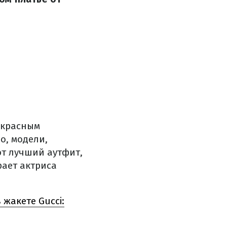
 красным
о, модели,
т лучший аутфит,
рает актриса
 жакете Gucci: