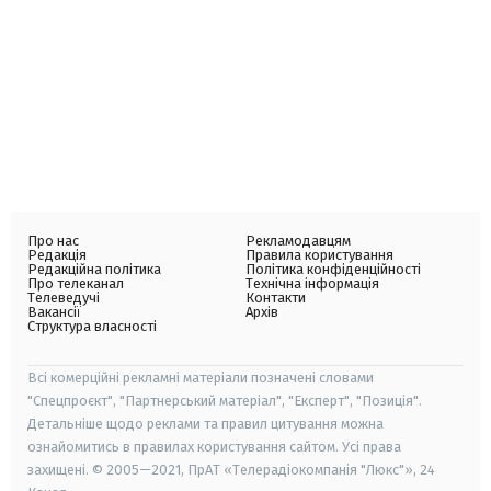
Про нас
Рекламодавцям
Редакція
Правила користування
Редакційна політика
Політика конфіденційності
Про телеканал
Технічна інформація
Телеведучі
Контакти
Вакансії
Архів
Структура власності
Всі комерційні рекламні матеріали позначені словами
"Спецпроєкт", "Партнерський матеріал", "Експерт", "Позиція".
Детальніше щодо реклами та правил цитування можна
ознайомитись в правилах користування сайтом. Усі права
захищені. © 2005—2021, ПрАТ «Телерадіокомпанія "Люкс"», 24