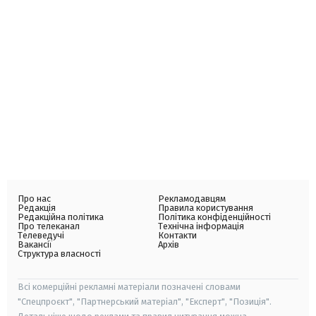
Про нас
Рекламодавцям
Редакція
Правила користування
Редакційна політика
Політика конфіденційності
Про телеканал
Технічна інформація
Телеведучі
Контакти
Вакансії
Архів
Структура власності
Всі комерційні рекламні матеріали позначені словами
"Спецпроєкт", "Партнерський матеріал", "Експерт", "Позиція".