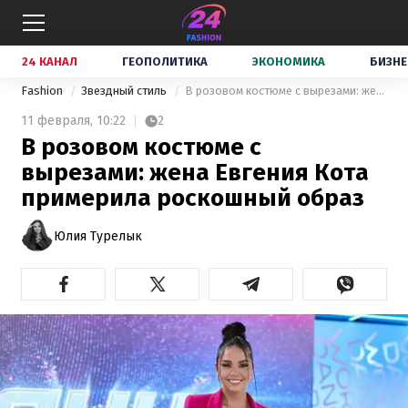
24 КАНАЛ
ГЕОПОЛИТИКА
ЭКОНОМИКА
БИЗНЕ
Fashion
Звездный стиль
В розовом костюме с вырезами: жена Евгения Кота примерила роскошный образ
11 февраля,
10:22
2
В розовом костюме с
вырезами: жена Евгения Кота
примерила роскошный образ
Юлия Турелык