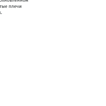
дохновленном
ытые плечи
.