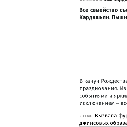
Все семейство съ
Кардашьян. Пышны
В канун Рождеств
празднования. Из
событиями и ярки
исключением – вс
Вызвала фур
К ТЕМЕ
джинсовых образ