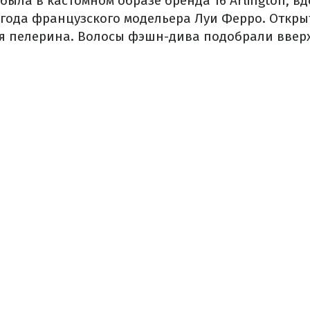
была в кастомном образе бренда 16 Arlington, в
 года французского модельера Луи Ферро. Откр
я пелерина. Волосы фэшн-дива подобрали вверх