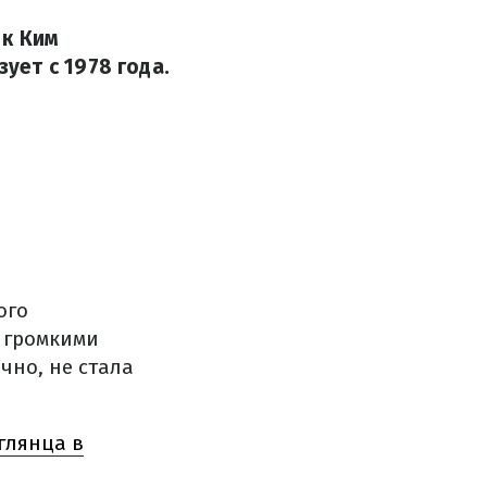
 к Ким
ет с 1978 года.
ого
 громкими
чно, не стала
глянца в