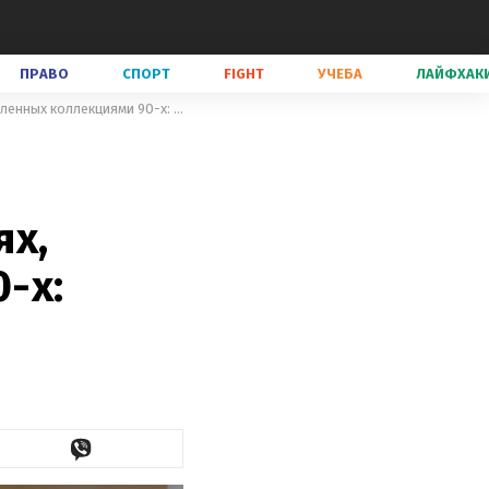
ПРАВО
СПОРТ
FIGHT
УЧЕБА
ЛАЙФХАК
Сестры Кардашьян встретили Рождество в изысканных платьях, вдохновленных коллекциями 90-х: стильные фото
ях,
-х: