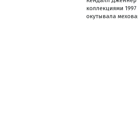
Кендалл Дженнер 
коллекциями 1997
окутывала мехова