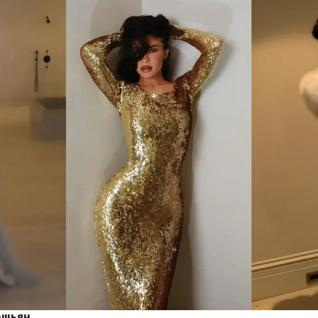
ашьян