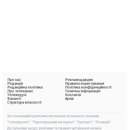
Про нас
Рекламодавцям
Редакція
Правила користування
Редакційна політика
Політика конфіденційності
Про телеканал
Технічна інформація
Телеведучі
Контакти
Вакансії
Архів
Структура власності
Всі комерційні рекламні матеріали позначені словами
"Спецпроєкт", "Партнерський матеріал", "Експерт", "Позиція".
Детальніше щодо реклами та правил цитування можна