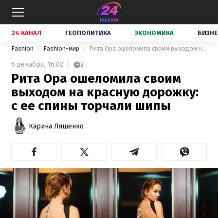
24 КАНАЛ
ГЕОПОЛИТИКА
ЭКОНОМИКА
БИЗНЕ
Fashion
Fashion-мир
Рита Ора ошеломила своим выходом на красную дорожку: с ее спины торчали шипы
6 декабря,
16:02
2
Рита Ора ошеломила своим
выходом на красную дорожку:
с ее спины торчали шипы
Карина Ляшенко