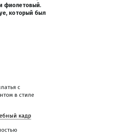
 и фиолетовый.
dye, который был
латья с
нтом в стиле
шебный кадр
ностью