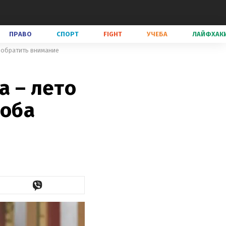
ПРАВО
СПОРТ
FIGHT
УЧЕБА
ЛАЙФХАК
т обратить внимание
а – лето
роба