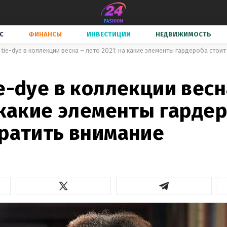
С
ФИНАНСЫ
ИНВЕСТИЦИИ
НЕДВИЖИМОСТЬ
 tie-dye в коллекции весна – лето 2021: на какие элементы гардероба стои
e-dye в коллекции весн
 какие элементы гарде
братить внимание