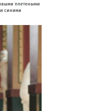
ндовыми плетеными
ми синими