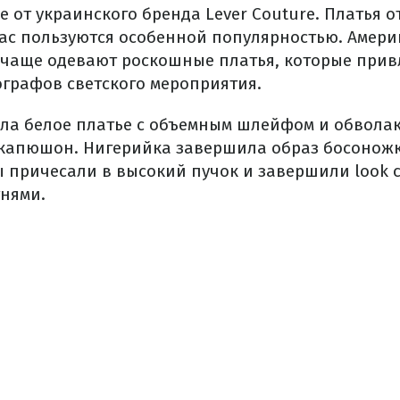
 от украинского бренда Lever Couture. Платья 
ас пользуются особенной популярностью. Амери
 чаще одевают роскошные платья, которые при
ографов светского мероприятия.
ла белое платье с объемным шлейфом и обвола
 капюшон. Нигерийка завершила образ босоножк
ы причесали в высокий пучок и завершили look 
тнями.