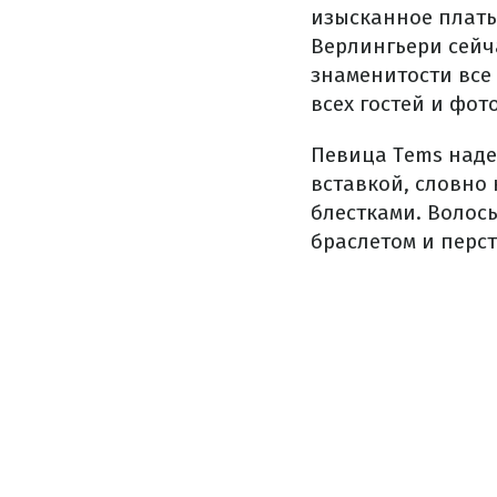
изысканное платье
Верлингьери сейч
знаменитости все
всех гостей и фот
Певица Tems наде
вставкой, словно
блестками. Волос
браслетом и перс