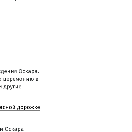
ждения Оскара.
ую церемонию в
и другие
расной дорожке
и Оскара