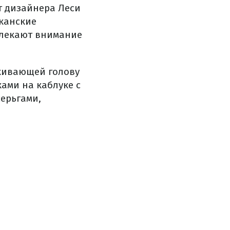
от дизайнера Леси
канские
влекают внимание
кивающей голову
ами на каблуке с
серьгами,